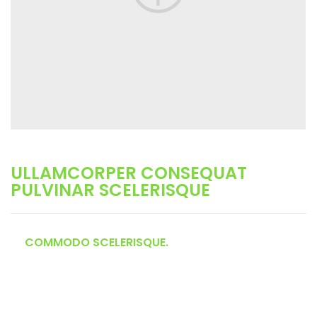
ULLAMCORPER CONSEQUAT
PULVINAR SCELERISQUE
COMMODO SCELERISQUE.
Ut a parturient ad vestibulum lectus varius dignistami sarim
fusce mi pos uere ante vivamus vesti bulum part urient sed a sit
fermentum eros.