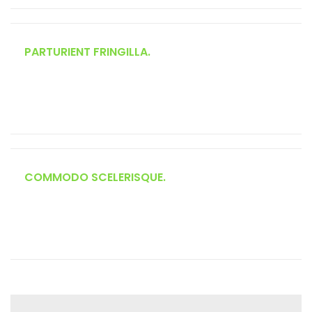
PARTURIENT FRINGILLA.
Elit suspendisse ut in senectus in vivamus magnis adipiscing
placerat accumsan laoreet nec penatibus a vel ut ipsum platea
diam proin facilis.
COMMODO SCELERISQUE.
Vestibulum nam lobortis scelerisque eu mi leo orci placerat a
parturient congue non commodo felis in dui lacinia potenti
aptent torquent mia.