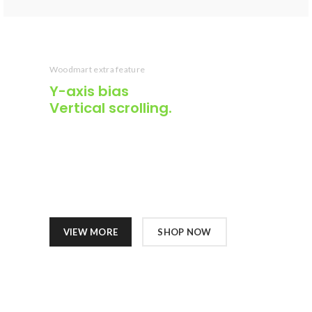
Woodmart extra feature
Y-axis
bias
Vertical scrolling.
Cras ultricies ligula sed magna dictum porta.
Nulla porttitor accumsan tincidunt.
Curabitur aliquet quam id dui posuere
blandit. Curabitur non nulla sit amet nisl
tempus convallis quis ac lectus.
VIEW MORE
SHOP NOW