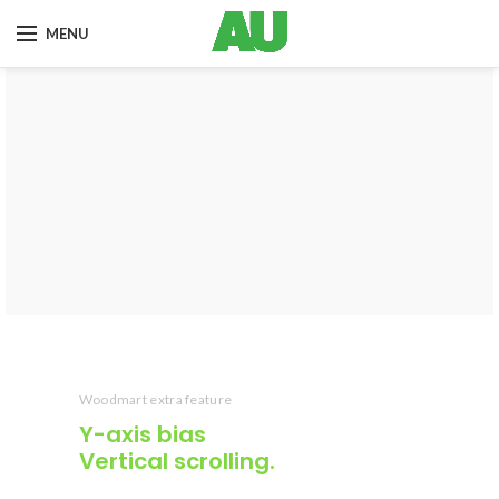
MENU
Woodmart extra feature
Y-axis
bias
Vertical scrolling.
Cras ultricies ligula sed magna dictum porta.