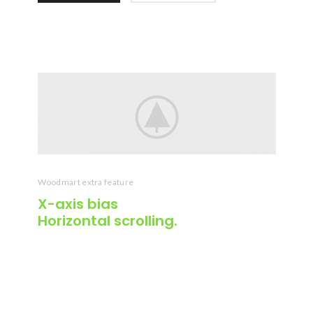
Woodmart extra feature
X-axis
bias
Horizontal scrolling.
Cras ultricies ligula sed magna dictum porta.
Nulla porttitor accumsan tincidunt. Curabitur
aliquet quam id dui posuere blandit. Curabitur
non nulla sit amet nisl tempus convallis quis ac
lectus.