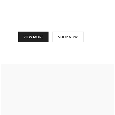
Nulla porttitor accumsan tincidunt.
Curabitur aliquet quam id dui posuere
blandit. Curabitur non nulla sit amet nisl
tempus convallis quis ac lectus.
VIEW MORE
SHOP NOW