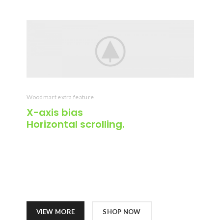
Woodmart extra feature
X-axis
bias
Horizontal scrolling.
Cras ultricies ligula sed magna dictum porta.
Nulla porttitor accumsan tincidunt. Curabitur
aliquet quam id dui posuere blandit. Curabitur
non nulla sit amet nisl tempus convallis quis ac
lectus.
VIEW MORE
SHOP NOW