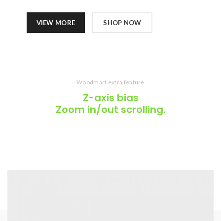
VIEW MORE
SHOP NOW
Woodmart extra feature
Z-axis
bias
Zoom in/out scrolling.
Cras ultricies ligula sed magna dictum porta. Nulla porttitor
accumsan tincidunt. Curabitur aliquet quam id dui posuere blandit.
Curabitur non nulla sit amet nisl tempus convallis quis ac lectus.