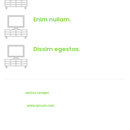
adipiscing.
Enim nullam.
A a parturient suspendisse nec scele accumsan
adipiscing.
Dissim egestas.
A a parturient suspendisse nec scele accumsan
adipiscing.
Ullamcorper
metus semper
a a libero luctus sociosqu est lobortis ligula
parturient nisl suspendisse fringilla adipiscing curabitur a parturient varius
mus habitant
www.ipsum.com
vitae felis turpis.