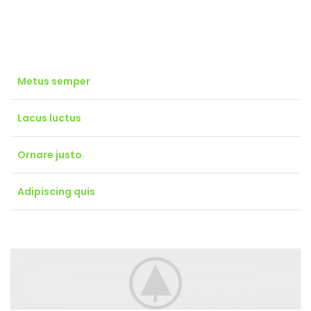
ligula parturient nisl suspendisse fringilla adipiscing curabitur lacus
luctus hac a parturient varius mus habitant vitae felis.
Metus semper
2011
Lacus luctus
Antonio Citterio
Ornare justo
300cm-650cm
Adipiscing quis
Panchina 750