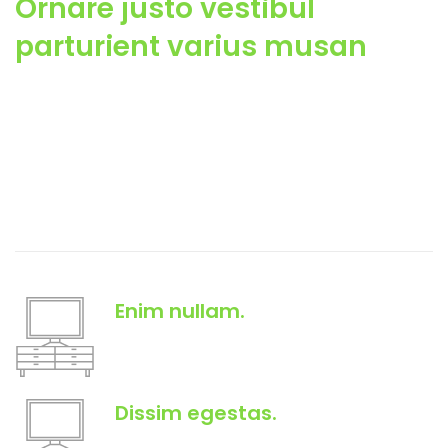
Ornare justo vestibul
parturient varius musan
Ullamcorper metus semper a a libero luctus sociosqu est lobortis
ligula parturient nisl suspendisse fringilla adipiscing curabitur lacus
luctus hac a parturient varius mus habitant vitae felis. Turpis amet
per fusce ullamcorper auctor enim a adipiscing est scelerisque at
ornare justo vestibulum.
Enim nullam.
A a parturient suspendisse nec scele accumsan
adipiscing.
Dissim egestas.
A a parturient suspendisse nec scele accumsan