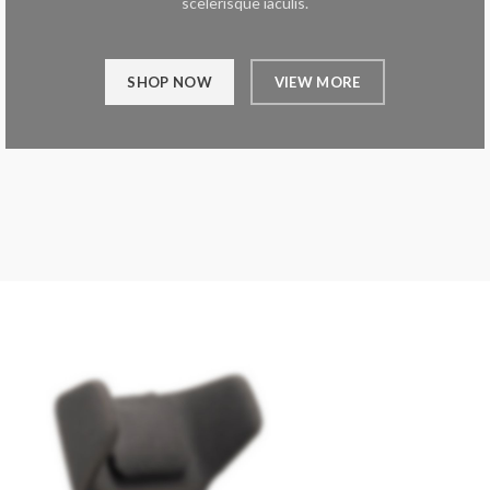
scelerisque iaculis.
SHOP NOW
VIEW MORE