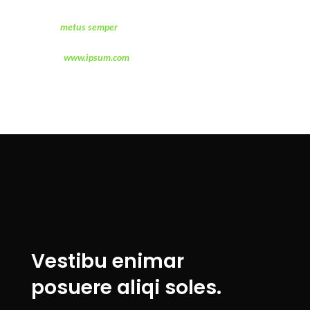
Ullamcorper
metus semper
a a libero luctus sociosqu est lobortis ligula
parturient nisl suspendisse fringilla adipiscing curabitur a parturient varius
mus habitant
www.ipsum.com
vitae felis turpis.
Vestibu enimar
posuere aliqi soles.