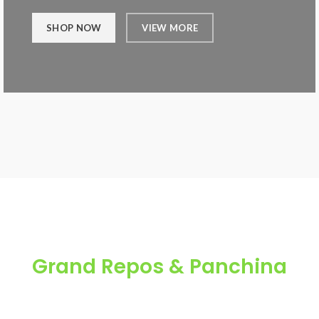
SHOP NOW
VIEW MORE
Grand Repos & Panchina
Turpis amet per fusce ullamcorper auctor enim a adipiscing
est scelerisque at ornare justo vestibulum laoreet eget vel