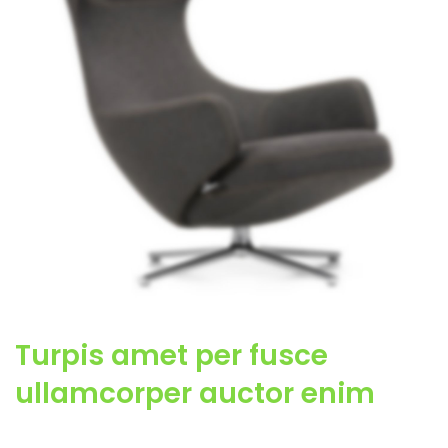
Turpis amet per fusce
ullamcorper auctor enim
Ullamcorper metus semper a a libero luctus sociosqu est lobortis