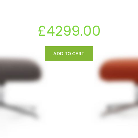
taciti a vestibulum ac enim magna parturient aenean.
£4299.00
ADD TO CART